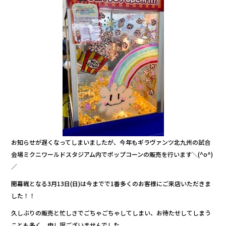
b
r
o
o
k
お知らせが遅くなってしまいましたが、今年もギラヴァンツ北九州の試合
会場ミクニワールドスタジアム内でポップコーンの販売を行います＼(^o^)
／
開幕戦となる3月13日(日)は今までで1番多くのお客様にご来店いただきま
した！！
久しぶりの販売と忙しさでごちゃごちゃしてしまい、お待たせしてしまう
ことも多く、申し訳ございませんでした。。