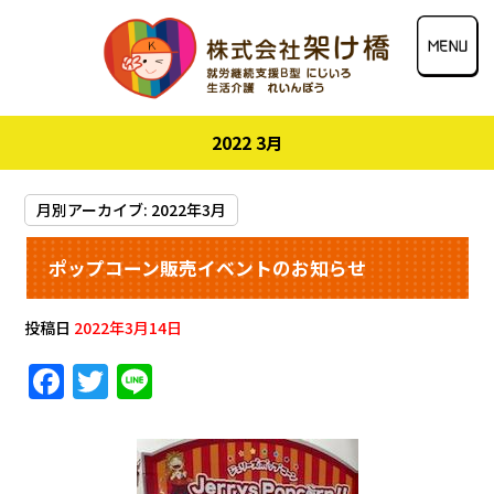
2022 3月
月別アーカイブ:
2022年3月
ポップコーン販売イベントのお知らせ
投稿日
2022年3月14日
F
T
Li
a
w
n
c
it
e
e
te