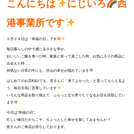
c
it
e
こんにちは
にじいろ
西
e
te
b
r
港事業所です
o
o
５月２９日は「幸福の日」です
k
毎日暮らしの中で感じる小さな幸せ。
おいしいご飯を食べた時、家族と笑って過ごした時、お気に入りの商品に
出会えた時…。
何気ない日常の中にも、沢山の幸せが隠れています
はじめてのお店K&Uでも、皆さんに「来てよかった」と思ってもらえるよ
う、毎日元気に営業しています
いろんな商品を取り揃えて、ふらっと立ち寄りたくなるお店を目指してい
ます
今日は″幸福の日″。
忙しい毎日だからこそ、ちょっとした幸せを探してみませんか？
皆さんのご来店お待ちしております。