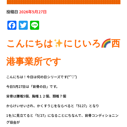
投稿日
2026年5月27日
F
T
Li
a
w
n
c
it
e
こんにちは
にじいろ
西
e
te
b
r
港事業所です
o
o
こんにちは！今日は何の日シリーズです(*’▽’)
k
今日5月27日は「背骨の日」です。
背骨は腰椎5個、胸椎１２個、頚椎７個
からけいせいされ、かくすうじをならべると「5127」となり
1を/に見立てると「5/27」になることにちなんで、背骨コンディショニン
グ協会が