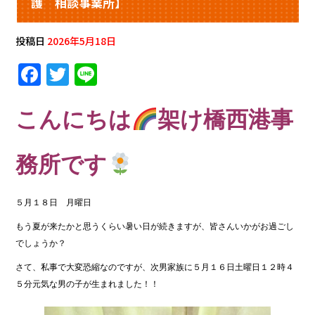
護 相談事業所】
投稿日
2026年5月18日
F
T
Li
a
w
n
c
it
e
こんにちは
架け橋西港事
e
te
b
r
務所です
o
o
５月１８日 月曜日
k
もう夏が来たかと思うくらい暑い日が続きますが、皆さんいかがお過ごし
でしょうか？
さて、私事で大変恐縮なのですが、次男家族に５月１６日土曜日１２時４
５分元気な男の子が生まれました！！