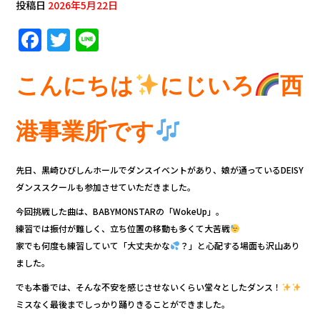
投稿日
2026年5月22日
F
T
Li
a
w
n
c
it
e
こんにちは
にじいろ
西
e
te
b
r
港事業所です
o
o
先日、黒崎ひびしんホールでダンスイベントがあり、娘が通っているDEISY
ダンススクールも参加させていただきました。
k
今回挑戦した曲は、BABYMONSTARの「WokeUp」。
練習では振付が難しく、立ち位置の移動も多くて大苦戦
家でも何度も練習していて「大丈夫かな
？」と心配する場面も沢山あり
ました。
でも本番では、そんな不安を感じさせないくらい堂々としたダンス！
ミスなく最後までしっかり踊りきることができました。