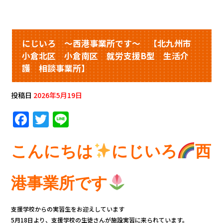
にじいろ ～西港事業所です～ 【北九州市
小倉北区 小倉南区 就労支援B型 生活介
護 相談事業所】
投稿日
2026年5月19日
F
T
Li
a
w
n
c
it
e
こんにちは
にじいろ
西
e
te
b
r
港事業所です
o
o
支援学校からの実習生をお迎えしています
5月18日より、支援学校の生徒さんが施設実習に来られています。