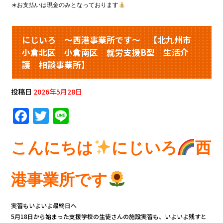
＊
お支払いは現金のみとなっております
にじいろ ～西港事業所です～ 【北九州市
小倉北区 小倉南区 就労支援B型 生活介
護 相談事業所】
投稿日
2026年5月28日
F
T
Li
a
w
n
c
it
e
こんにちは
にじいろ
西
e
te
b
r
港事業所です
o
o
実習もいよいよ最終日へ
5月18日から始まった支援学校の生徒さんの施設実習も、いよいよ残すと