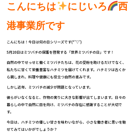
c
it
e
こんにちは
にじいろ
西
e
te
b
r
港事業所です
o
o
こんにちは！今日は何の日シリーズです(*’▽’)
k
5月20日はミツバチの保護を啓発する「世界ミツバチの日」です！
自然の中でせっせと働くミツバチたちは、花の受粉を助けるだけでなく、
私たちに甘くて栄養豊富なハチミツを届けてくれます。ハチミツは古くか
ら親しまれ、料理や健康にも役立つ自然の恵みです。
しかし近年、ミツバチの減少が問題となっています。
彼らがいなくなると、作物の実りに大きな影響が出てしまいます。日々の
暮らしの中で自然に目を向け、ミツバチの存在に感謝することが大切で
す。
今日は、ハチミツの優しい甘さを味わいながら、小さな働き者に思いを馳
せてみてはいかがでしょうか？