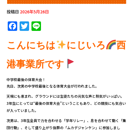
投稿日
2026年5月26日
F
T
Li
a
w
n
c
it
e
こんにちは
にじいろ
西
e
te
b
r
港事業所です
o
o
中学校最後の体育大会！
先日、次男の中学校最後となる体育大会が行われました。
k
天候にも恵まれ、グラウンドには生徒たちの元気な声と熱気がいっぱい。
3年生にとっては“最後の体育大会”ということもあり、どの競技にも気合い
が入っていました。
次男は、3年生全員で力を合わせる「学年リレー」、息を合わせて動く「集
団行動」、そして盛り上がり抜群の「ムカデジャンケン」に参加しまし