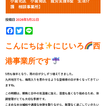
小倉北区 小倉南区 就労支援B型 生活介
護 相談事業所】
投稿日
2026年5月21日
F
T
Li
a
w
n
c
it
e
こんにちは
にじいろ
西
e
te
b
r
港事業所です
o
o
5月も後半となり、雨の日が少しずつ増えてきました。
九州地方でも、梅雨入りを思わせるような空模様の日が多くなってきてい
k
ますね。
この時期は、朝晩と日中の気温差に加え、湿度も高くなり始めるため、体
調管理がとても大切な季節です。
こまめな水分補給や適度な休憩を取りながら、無理なく過ごしていきたい