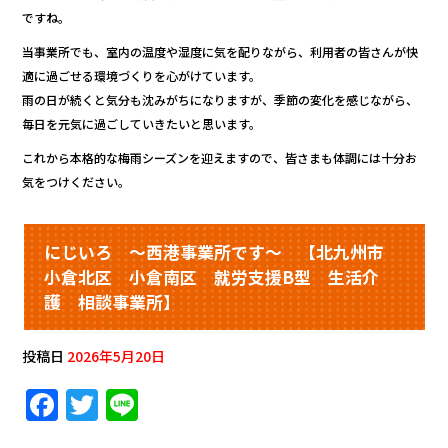
ですね。
当事業所でも、室内の温度や湿度に気を配りながら、利用者の皆さんが快
適に過ごせる環境づくりを心がけています。
雨の日が続くと気分も沈みがちになりますが、季節の変化を感じながら、
毎日を元気に過ごしていきたいと思います。
これから本格的な梅雨シーズンを迎えますので、皆さまも体調には十分お
気をつけください。
にじいろ ～西港事業所です～ 【北九州市
小倉北区 小倉南区 就労支援B型 生活介
護 相談事業所】
投稿日
2026年5月20日
F
T
Li
a
w
n