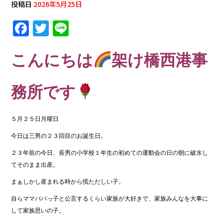
投稿日
2026年5月25日
F
T
Li
a
w
n
c
it
e
こんにちは
架け橋西港事
e
te
b
r
務所です
o
o
５月２５日月曜日
k
今日は三男の２３回目のお誕生日。
２３年前の今日、長男の小学校１年生の初めての運動会の日の朝に破水し
てそのまま出産。
まぁしかし産まれる時から慌ただしい子。
自らママパパっ子と公言するくらい家族が大好きで、家族みんなを大事に
して家族思いの子。