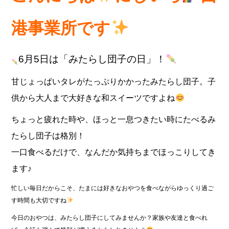
e
te
b
r
港事業所です
o
o
6月5日は「みたらし団子の日」！
k
甘じょっぱいタレがたっぷりかかったみたらし団子。子
供から大人まで大好きな和スイーツですよね
ちょっと疲れた時や、ほっと一息つきたい時にたべるみ
たらし団子は格別！
一口食べるだけで、なんだか気持ちまでほっこりしてき
ます♪
忙しい毎日だからこそ、たまには好きなおやつを食べながらゆっくり過ご
す時間も大切ですね
今日のおやつは、みたらし団子にしてみませんか？家族や友達と食べれ