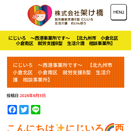
にじいろ ～西港事業所です～ 【北九州市 小倉北区
小倉南区 就労支援B型 生活介護 相談事業所】
にじいろ ～西港事業所です～ 【北九州市
小倉北区 小倉南区 就労支援B型 生活介
護 相談事業所】
投稿日
2026年6月5日
F
T
Li
a
w
n
c
it
e
こんにちは
にじいろ
西