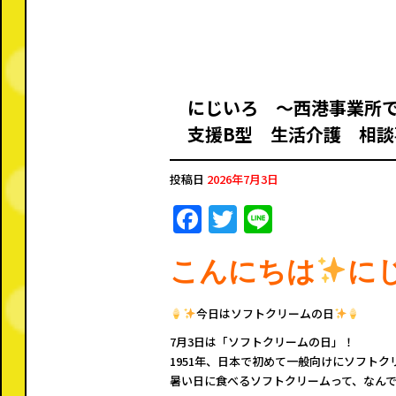
にじいろ ～西港事業所
支援B型 生活介護 相談
投稿日
2026年7月3日
F
T
Li
a
w
n
こんにちは
c
it
e
に
e
te
今日はソフトクリームの日
b
r
7月3日は「ソフトクリームの日」！
o
1951年、日本で初めて一般向けにソフト
o
暑い日に食べるソフトクリームって、なん