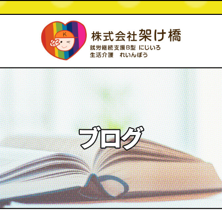
～西港事業所です～ 【北九州市 小倉北区 小倉南区 就労支援B型 生活介護 相談事業所】|株