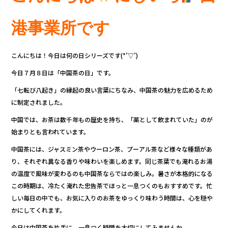
e
te
b
r
港事業所です
o
o
こんにちは！今日は何の日シリーズです(*’▽’)
k
今日７月８日は「中国茶の日」です。
「七転び八起き」の縁起の良い言葉にちなみ、中国茶の魅力を広めるため
に制定されました。
中国では、お茶は数千年もの歴史を持ち、「薬として飲まれていた」のが
始まりとも言われています。
中国茶には、ジャスミン茶やウーロン茶、プーアル茶など様々な種類があ
り、それぞれ異なる香りや味わいを楽しめます。同じ茶葉でも淹れるお湯
の温度で風味が変わるのも中国茶ならではの楽しみ。暑さが本格的になる
この時期は、冷たく淹れた忠告茶でほっと一息つくのもおすすめです。忙
しい毎日の中でも、お気に入りのお茶をゆっくり味わう時間は、心を穏や
かにしてくれます。
今日は中国茶を片手に、一息つく時間を大切にしてみませんか。