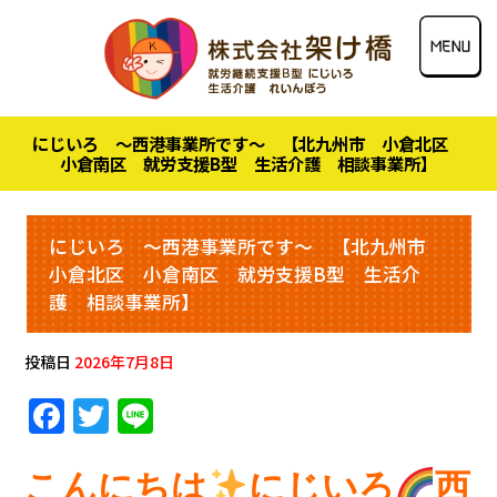
にじいろ ～西港事業所です～ 【北九州市 小倉北区
小倉南区 就労支援B型 生活介護 相談事業所】
にじいろ ～西港事業所です～ 【北九州市
小倉北区 小倉南区 就労支援B型 生活介
護 相談事業所】
投稿日
2026年7月8日
F
T
Li
a
w
n
c
it
e
こんにちは
にじいろ
西