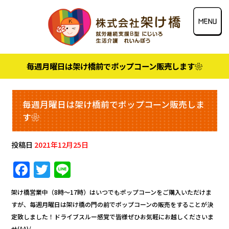
毎週月曜日は架け橋前でポップコーン販売します❀
毎週月曜日は架け橋前でポップコーン販売しま
す❀
投稿日
2021年12月25日
F
T
Li
a
w
n
架け橋営業中（8時～17時）はいつでもポップコーンをご購入いただけま
c
it
e
すが、毎週月曜日は架け橋の門の前でポップコーンの販売をすることが決
e
te
定致しました！ドライブスルー感覚で皆様ぜひお気軽にお越しくださいま
せ(^^)/