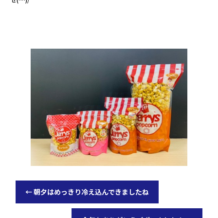
b
r
o
o
k
←
朝夕はめっきり冷え込んできましたね