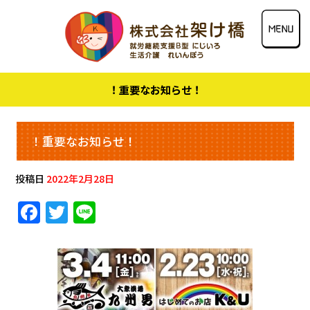
！重要なお知らせ！
！重要なお知らせ！
投稿日
2022年2月28日
F
T
Li
a
w
n
c
it
e
e
te
b
r