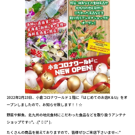
o
o
k
2022年2月23日、小倉コロナワールド１階に『はじめてのお店K＆U』をオ
ープンしましたので、お知らせ致します！！☆
野菜や鮮魚、北九州の地元食材にこだわった食品などを取り扱うアンテナ
ショップです✩°｡ ⸜(* ॑ ॑* )⸝
たくさんの商品を揃えておりますので、皆様ぜひご来店下さいませ⑅︎◡̈︎*