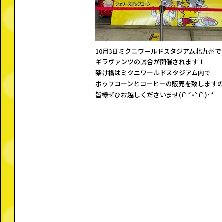
o
k
10月3日ミクニワールドスタジアム北九州で
ギラヴァンツの試合が開催されます！
架け橋はミクニワールドスタジアム内で
ポップコーンとコーヒーの販売を致します
皆様ぜひお越しくださいませ(∩ˊᵕˋ∩)･*