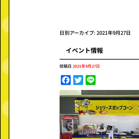
日別アーカイブ:
2021年9月27日
イベント情報
投稿日
2021年9月27日
F
T
Li
a
w
n
c
it
e
e
te
b
r
o