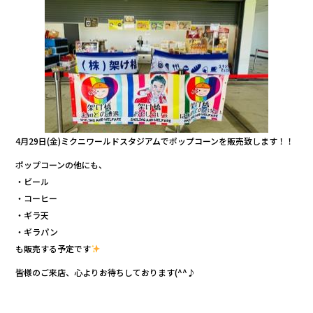
b
r
o
o
k
4月29日(金)ミクニワールドスタジアムでポップコーンを販売致します！！
ポップコーンの他にも、
・ビール
・コーヒー
・ギラ天
・ギラパン
も販売する予定です
皆様のご来店、心よりお待ちしております(^^♪