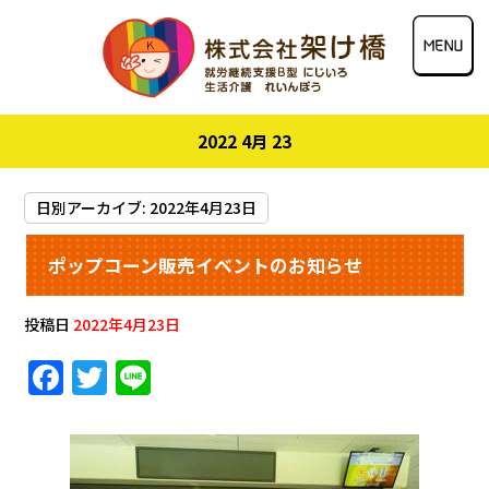
2022 4月 23
日別アーカイブ:
2022年4月23日
ポップコーン販売イベントのお知らせ
投稿日
2022年4月23日
F
T
Li
a
w
n
c
it
e
e
te