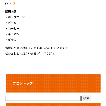
b
r
(>_<)
o
販売内容
・ポップコーン
o
・ビール
k
・コーヒー
・ギラパン
・ギラ天
皆様にお会い出来ることを楽しみにしています
ぜひお越しくださいませ✩°｡ ⸜(* ॑ ॑* )⸝
ブログトップ