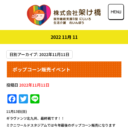
2022 11月 11
日別アーカイブ:
2022年11月11日
ポップコーン販売イベント
投稿日
2022年11月11日
F
T
Li
a
w
n
11月13日(日)
c
it
e
ギラヴァンツ北九州、最終戦です！！
e
te
ミクニワールドスタジアムでは今年最後のポップコーン販売になります