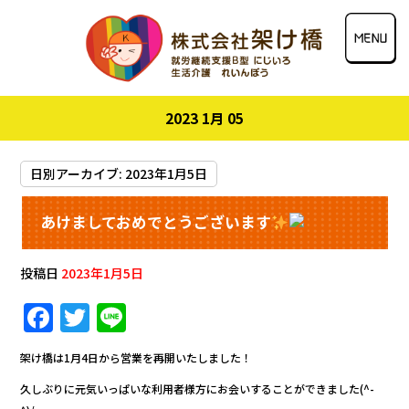
2023 1月 05
日別アーカイブ:
2023年1月5日
あけましておめでとうございます
投稿日
2023年1月5日
F
T
Li
a
w
n
架け橋は1月4日から営業を再開いたしました！
c
it
e
久しぶりに元気いっぱいな利用者様方にお会いすることができました(^-
e
te