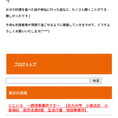
^)/
b
r
おせち料理を食べた話や神社に行った話など、たくさん聞くことができ、
o
嬉しかったです♪
o
今年も利用者様が笑顔で過ごせるように精進していきますので、どうぞよ
k
ろしくお願いいたします(*^^*)
ブログトップ
最近の投稿
にじいろ ～西港事業所です～ 【北九州市 小倉北区 小
倉南区 就労支援B型 生活介護 相談事業所】