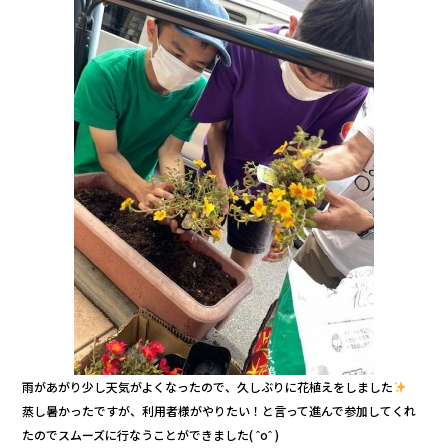
e
te
b
r
o
o
k
雨があがり少し天気がよくなったので、久しぶりに花植えをしました
蒸し暑かったですが、利用者様がやりたい！と言って進んで参加してくれ
たのでスムーズに行なうことができました( ˆoˆ )