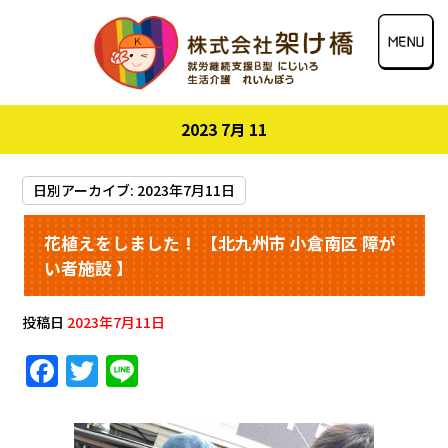
2023 7月 11
日別アーカイブ:
2023年7月11日
花植えをしました！ 【北九州市 小倉南区 障が
い者施設 】
投稿日
2023年7月11日
F
T
Li
a
w
n
c
it
e