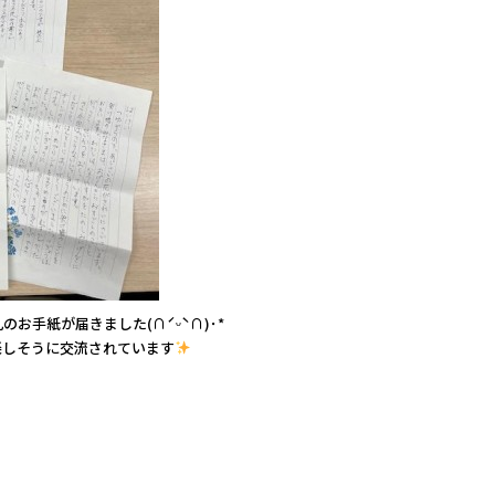
お手紙が届きました(∩ˊᵕˋ∩)･*
楽しそうに交流されています