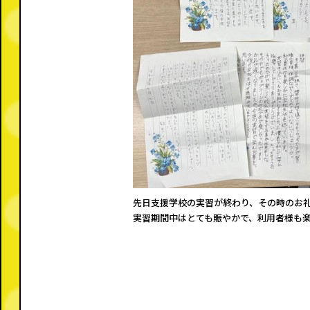
o
k
先日支援学校の実習が終わり、その時のお礼の
実習期間中はとても賑やかで、利用者様も