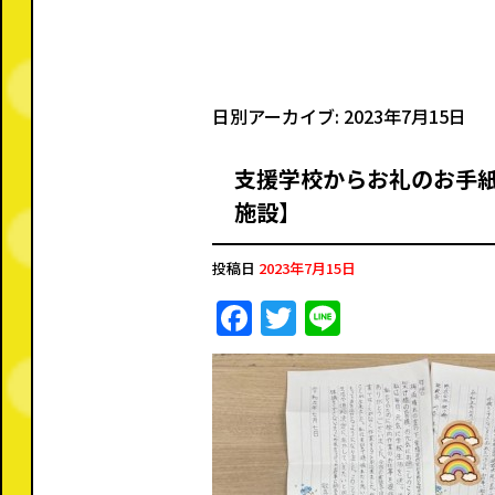
日別アーカイブ:
2023年7月15日
支援学校からお礼のお手紙
施設】
投稿日
2023年7月15日
F
T
Li
a
w
n
c
it
e
e
te
b
r
o