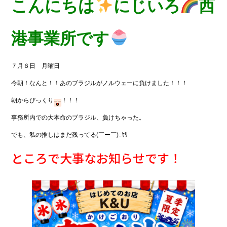
c
it
e
こんにちは
にじいろ
西
e
te
b
r
港事業所です
o
o
７月６日 月曜日
k
今朝！なんと！！あのブラジルがノルウェーに負けました！！！
朝からびっくり
！！！
事務所内での大本命のブラジル、負けちゃった。
でも、私の推しはまだ残ってる(￣ー￣)ﾆﾔﾘ
ところで大事なお知らせです！